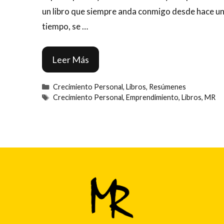
un libro que siempre anda conmigo desde hace u
tiempo, se …
Leer Más
Categorías
Crecimiento Personal
,
Libros
,
Resúmenes
Etiquetas
Crecimiento Personal
,
Emprendimiento
,
Libros
,
MR