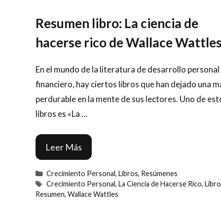
Resumen libro: La ciencia de
hacerse rico de Wallace Wattle
En el mundo de la literatura de desarrollo personal
financiero, hay ciertos libros que han dejado una 
perdurable en la mente de sus lectores. Uno de est
libros es «La …
Leer Más
Categorías
Crecimiento Personal
,
Libros
,
Resúmenes
Etiquetas
Crecimiento Personal
,
La Ciencia de Hacerse Rico
,
Libro
Resumen
,
Wallace Wattles