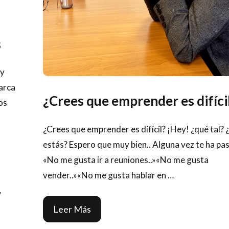
s
 y
marca
¿Crees que emprender es difíci
os
¿Crees que emprender es difícil? ¡Hey! ¿qué tal?
estás? Espero que muy bien.. Alguna vez te ha p
«No me gusta ir a reuniones..»«No me gusta
vender..»«No me gusta hablar en …
,
Leer Más