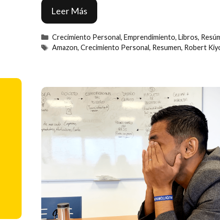
Leer Más
Categorías
Crecimiento Personal
,
Emprendimiento
,
Libros
,
Resú
Etiquetas
Amazon
,
Crecimiento Personal
,
Resumen
,
Robert Kiy