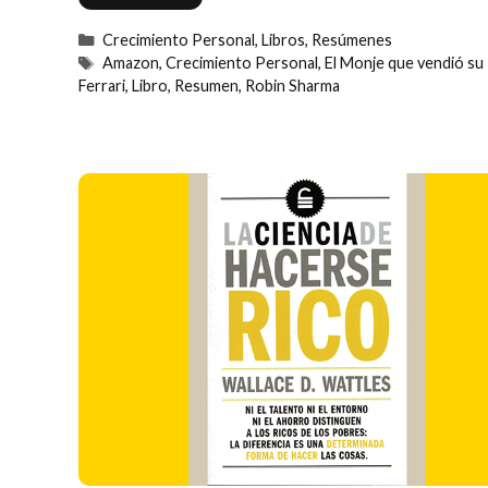
Categorías
Crecimiento Personal
,
Libros
,
Resúmenes
Etiquetas
Amazon
,
Crecimiento Personal
,
El Monje que vendió su
Ferrari
,
Libro
,
Resumen
,
Robin Sharma