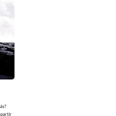
tás?
mpartir