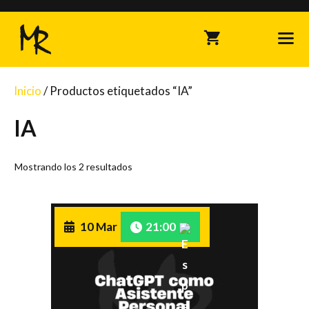
Saltar
al
contenido
Inicio
/ Productos etiquetados “IA”
Me
IA
Mostrando los 2 resultados
10 Mar
21:00