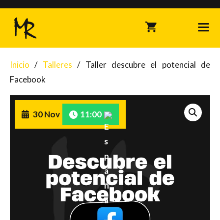
Saltar
al
contenido
Inicio
/
Talleres
/ Taller descubre el potencial de
Me
Facebook
30 Nov
11:00