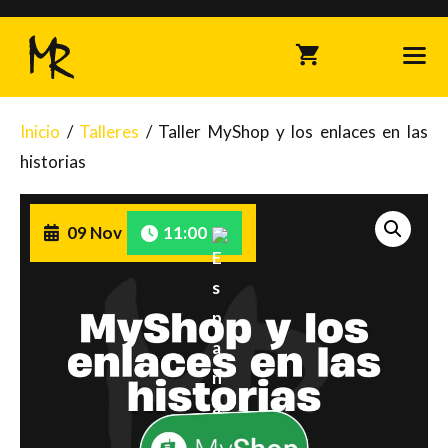
Saltar
al
contenido
Inicio
/
Talleres
/ Taller MyShop y los enlaces en las
Me
historias
09 Nov
11:00