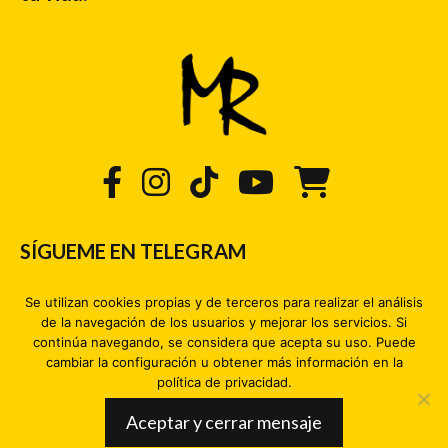
SÍGUEME EN TELEGRAM
¡Hola Michael!
Se utilizan cookies propias y de terceros para realizar el análisis
de la navegación de los usuarios y mejorar los servicios. Si
CANAL | Michael Rojas
continúa navegando, se considera que acepta su uso. Puede
cambiar la configuración u obtener más información en la
CANAL | Muy Buenos Días
política de privacidad.
Aceptar y cerrar mensaje
© 2026 Michael Rojas. Todos los derechos reservados.