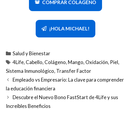
COMPRAR COLÁGENO
¡HOLA MICHAEL!
Categorías
Salud y Bienestar
Etiquetas
4Life
,
Cabello
,
Colágeno
,
Mango
,
Oxidación
,
Piel
,
Sistema Inmunológico
,
Transfer Factor
Empleado vs Empresario: La clave para comprender
la educación financiera
Descubre el Nuevo Bono FastStart de 4Life y sus
Increíbles Beneficios