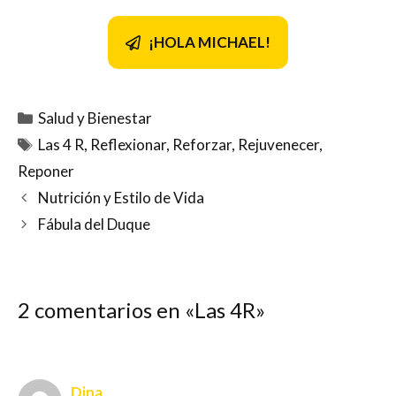
¡HOLA MICHAEL!
Categorías
Salud y Bienestar
Etiquetas
Las 4 R
,
Reflexionar
,
Reforzar
,
Rejuvenecer
,
Reponer
Nutrición y Estilo de Vida
Fábula del Duque
2 comentarios en «Las 4R»
Dina