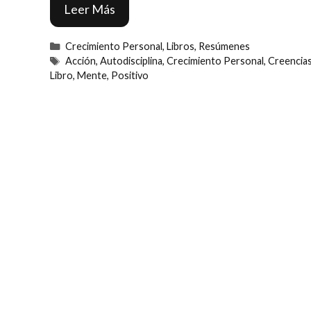
Leer Más
Categorías
Crecimiento Personal
,
Libros
,
Resúmenes
Etiquetas
Acción
,
Autodisciplina
,
Crecimiento Personal
,
Creencia
Libro
,
Mente
,
Positivo