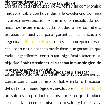
bienestar duraderos.
El Compromiso de 4Life con la Calidad
Detrás de cada producto de 4Life hay un compromiso
inquebrantable con la calidad y la excelencia. Con una
rigurosa investigación y desarrollo respaldada por
años de experiencia, cada producto se somete a
pruebas exhaustivas para garantizar su eficacia y
seguridad.
4Life TF-Boost
no es una excepción; es el
resultado de un proceso meticuloso que garantiza que
cada ingrediente contribuya significativamente al
objetivo final:
fortalecer el sistema inmunológico de
manera efectiva y confiable.
Tu Nuevo Aliado en la Búsqueda del Bienestar
En un mundo donde la salud es más preciada que nunca,
contar con un compañero confiable en la fortificación
del sistema inmunológico es invaluable.
4Life TF-Boost
no solo es un producto innovador, sino que también
representa un compromiso con tu salud y bienestar a