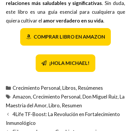
relaciones más saludables y significativas
. Sin duda,
este libro es una guía esencial para cualquiera que
quiera cultivar el
amor verdadero en su vida
.
COMPRAR LIBRO EN AMAZON
¡HOLA MICHAEL!
Categorías
Crecimiento Personal
,
Libros
,
Resúmenes
Etiquetas
Amazon
,
Crecimiento Personal
,
Don Miguel Ruiz
,
La
Maestria del Amor
,
Libro
,
Resumen
4Life TF-Boost: La Revolución en Fortalecimiento
Inmunológico